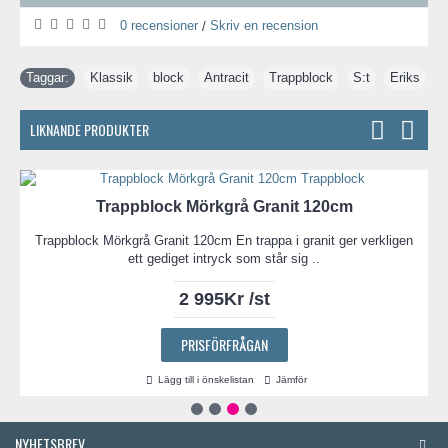
0 recensioner
Skriv en recension
/
Taggar:
Klassik
,
block
,
Antracit
,
Trappblock
,
S:t
,
Eriks
LIKNANDE PRODUKTER
Trappblock Mörkgrå Granit 120cm
Trappblock Mörkgrå Granit 120cm En trappa i granit ger verkligen
ett gediget intryck som står sig ..
2 995Kr /st
PRISFÖRFRÅGAN
Lägg till i önskelistan
Jämför
NYHETSBREV