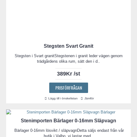
Stegsten Svart Granit
Stegsten i Svart granitStegstenen i granit leder vägen genom
trädgårdens olika rum, sätt den i d..
389Kr /st
PRISFÖRFRÅGAN
Lägg till i önskelistan
Jämför
Stenimporten Bärlager 0-16mm Släpvagn
Bärlager 0-16mm lösvikt / släpvagnDetta säljs endast från vår
butik i Valbo, vi lastar med..