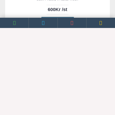
600Kr /st
PRISFÖRFRÅGAN
Lägg till i önskelistan
Jämför
Stenimporten Bärlager 0-16mm Storsäck 800Kg
Stenimporten Bärlager 0-16mm Storsäck 800KgDetta säljs endast
från vår butik i Valbo i samband med..
1 049Kr /st
PRISFÖRFRÅGAN
Lägg till i önskelistan
Jämför
VISA FLERA