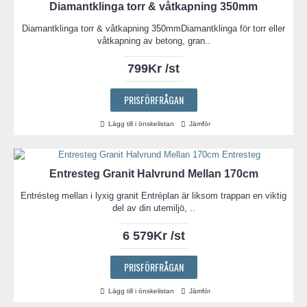
Diamantklinga torr & våtkapning 350mm
Diamantklinga torr & våtkapning 350mmDiamantklinga för torr eller
våtkapning av betong, gran..
799Kr /st
PRISFÖRFRÅGAN
Lägg till i önskelistan
Jämför
Entresteg Granit Halvrund Mellan 170cm
Entrésteg mellan i lyxig granit Entréplan är liksom trappan en viktig
del av din utemiljö, ..
6 579Kr /st
PRISFÖRFRÅGAN
Lägg till i önskelistan
Jämför