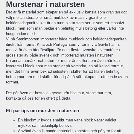
Murstenar i natursten
Det är få material som skapar en så exklusiv känsla som graniten gör,
välj mellan stora eller små murblock av massiv granit eller
beklädnadsgranit vilket är en tunn platta som ser ut som ett massivt
block, men som man beklär en befintlig mur i betong eller varför inte
husgrunden med.
Vi på Stenimporten importerar både murblock och beklädnadsgraniten
direkt från främst Kina och Portugal som vi tar in via Gävle hamn,
men vi är även återförsäljare för dom flesta svenska leverantörer /
grossister av både svensk och importerad mursten i natursten.
En annan utmärkt natursten för murar är skiffer som även här kan
levereras i block som man staplar på varandra, en så kallad torrmur,
men det finns även beklädnadssten i skiffer för att klä en befintlig
betongmur mm med skiffer för att på så sätt skapa ett utseende av en
torrmur.
Det går även att beställa kryssmur/rubbelmur, stapelmur mm,
kontakta då oss för en offert på detta.
Ett par tips om mursten i natursten
En blockmur byggs snabbt men varje block väger väldigt
mycket så maskinhjälp behövs
Använd även liknande material i kantsten och på ytor för att