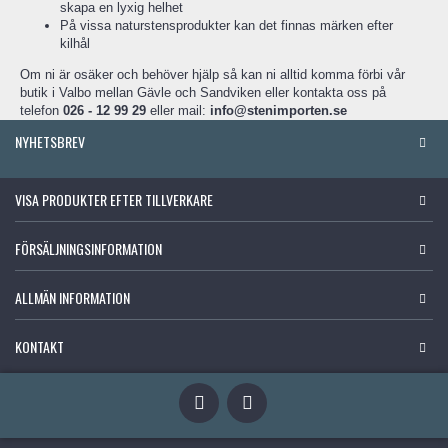
skapa en lyxig helhet
På vissa naturstensprodukter kan det finnas märken efter
kilhål
Om ni är osäker och behöver hjälp så kan ni alltid komma förbi vår
butik i Valbo mellan Gävle och Sandviken eller kontakta oss på
telefon
026 - 12 99 29
eller mail:
info@stenimporten.se
NYHETSBREV
VISA PRODUKTER EFTER TILLVERKARE
FÖRSÄLJNINGSINFORMATION
ALLMÄN INFORMATION
KONTAKT