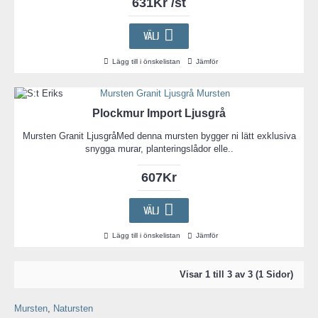
631Kr /st
VÄLJ
Lägg till i önskelistan
Jämför
Plockmur Import Ljusgrå
Mursten Granit LjusgråMed denna mursten bygger ni lätt exklusiva
snygga murar, planteringslådor elle..
607Kr
VÄLJ
Lägg till i önskelistan
Jämför
Visar 1 till 3 av 3 (1 Sidor)
Mursten
,
Natursten