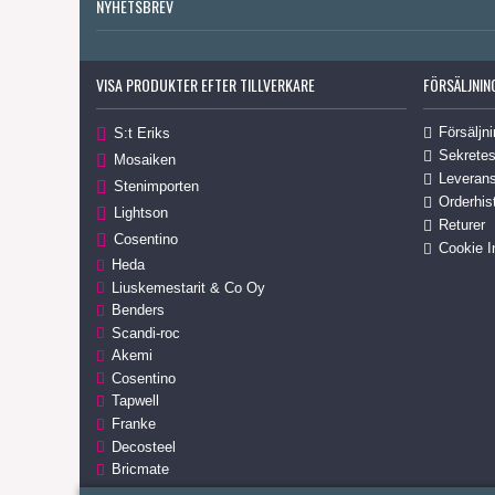
NYHETSBREV
VISA PRODUKTER EFTER TILLVERKARE
FÖRSÄLJNIN
Försäljni
S:t Eriks
Sekretes
Mosaiken
Leverans
Stenimporten
Orderhis
Lightson
Returer
Cosentino
Cookie I
Heda
Liuskemestarit & Co Oy
Benders
Scandi-roc
Akemi
Cosentino
Tapwell
Franke
Decosteel
Bricmate