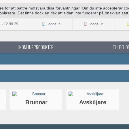
för att bättre motsvara dina förväntningar. Om du inte accepterar cook
bläsare. Det finns dock en risk att sidan inte fungerar på önskvärt sätt
 - 12 99 29
Logga in
Logga ut
INOMHUSPRODUKTER
TILLBEHÖR
Brunnar
Avskiljare