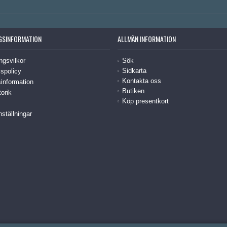
GSINFORMATION
ALLMÄN INFORMATION
ngsvilkor
Sök
Sidkarta
spolicy
Kontakta oss
information
Butiken
torik
Köp presentkort
nställningar