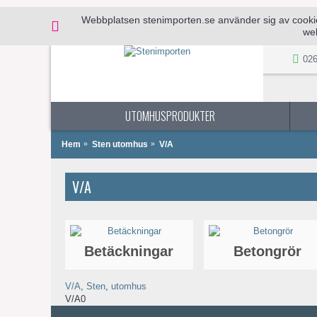
Webbplatsen stenimporten.se använder sig av cookies 
web
026
UTOMHUSPRODUKTER
Hem
Sten utomhus
V/A
V/A
Betäckningar
Betongrör
V/A
,
Sten
,
utomhus
V/A0