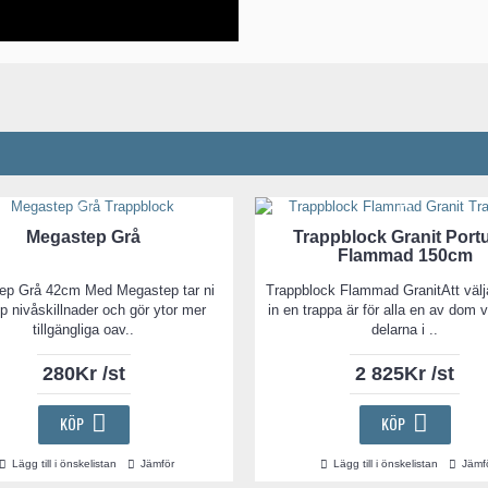
Megastep Grå
Trappblock Granit Port
Flammad 150cm
ep Grå 42cm Med Megastep tar ni
Trappblock Flammad GranitAtt välja
pp nivåskillnader och gör ytor mer
in en trappa är för alla en av dom v
tillgängliga oav..
delarna i ..
280Kr /st
2 825Kr /st
KÖP
KÖP
Lägg till i önskelistan
Jämför
Lägg till i önskelistan
Jämf