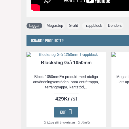
Taggar:
Megastep
,
Grafit
,
Trappblock
,
Benders
LIKNANDE PRODUKTER
Blocksteg Grå 1050mm
Block 1050mmEn produkt med otaliga
Megast
användningsområden: som entrétrappa,
lätt u
terrängtrappa, kantstöd,..
429Kr /st
KÖP
Lägg till i önskelistan
Jämför