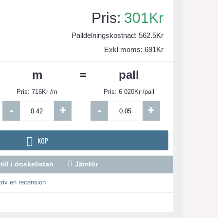
301Kr
Palldelningskostnad:
562.5
Kr
Exkl moms: 691Kr
m
=
pall
Pris:
716
Kr /m
Pris:
6 020
Kr /pall
-
+
-
+
KÖP
till i önskelistan
Jämför
riv en recension