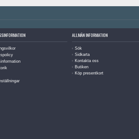
GSINFORMATION
ALLMÄN INFORMATION
ngsvilkor
Sök
Sidkarta
spolicy
Kontakta oss
information
Butiken
torik
Köp presentkort
nställningar