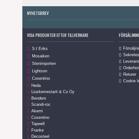
NYHETSBREV
VISA PRODUKTER EFTER TILLVERKARE
FÖRSÄLJNIN
Försäljni
S:t Eriks
Sekretes
Mosaiken
Leverans
Stenimporten
Orderhis
Lightson
Returer
Cosentino
Cookie I
Heda
Liuskemestarit & Co Oy
Benders
Scandi-roc
Akemi
Cosentino
Tapwell
Franke
Decosteel