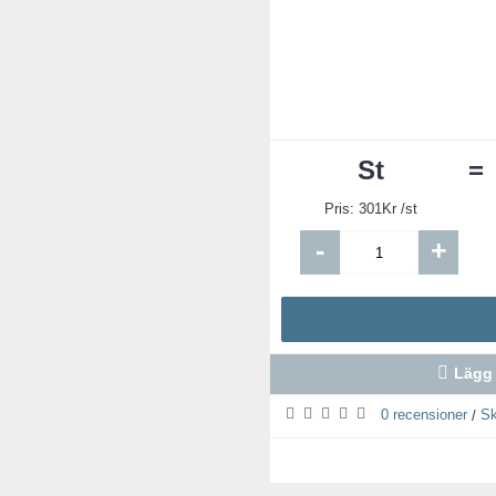
St
=
Pris:
301
Kr /st
-
+
Lägg 
0 recensioner
Sk
/