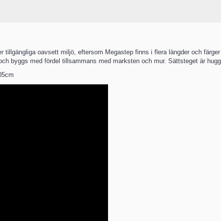
 tillgängliga oavsett miljö, eftersom Megastep finns i flera längder och färger f
jön och byggs med fördel tillsammans med marksten och mur. Sättsteget är hugg
105cm