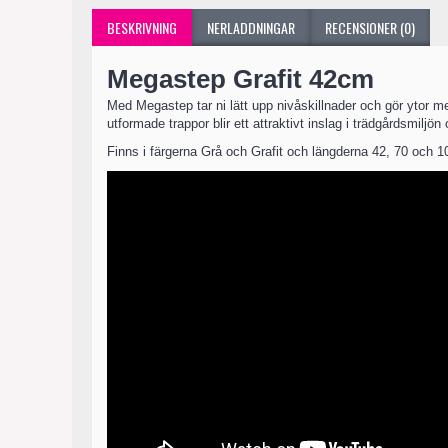
BESKRIVNING
NERLADDNINGAR
RECENSIONER (0)
Megastep Grafit 42cm
Med Megastep tar ni lätt upp nivåskillnader och gör ytor mer
utformade trappor blir ett attraktivt inslag i trädgårdsmil
Finns i färgerna Grå och Grafit och längderna 42, 70 och 