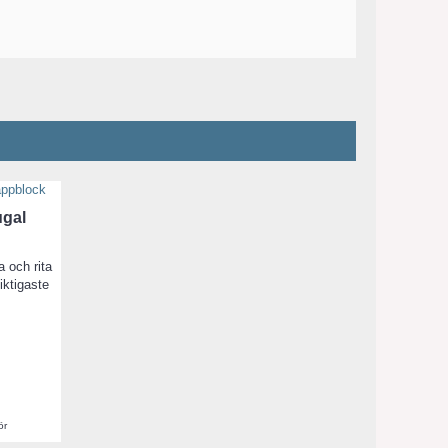
ugal
 och rita
iktigaste
ör