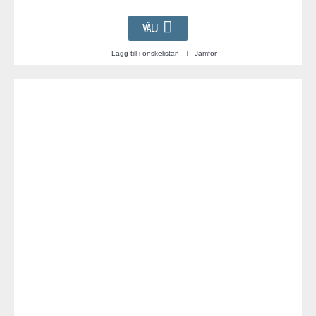
VÄLJ
Lägg till i önskelistan
Jämför