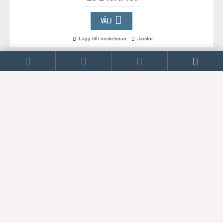
VÄLJ
Lägg till i önskelistan
Jämför
Nordic
,
Tech
NYHETSBREV
VISA PRODUKTER EFTER TILLVERKARE
FÖRSÄLJNINGSINFORMATION
ALLMÄN INFORMATION
KONTAKT