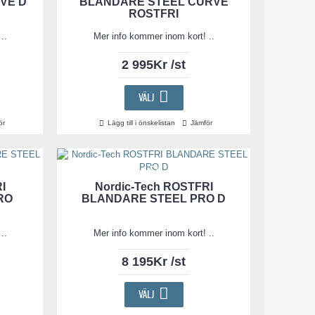
VE D
BLANDARE STEEL CURVE
ROSTFRI
..
Mer info kommer inom kort! ..
2 995Kr /st
VÄLJ
ör
Lägg till i önskelistan
Jämför
I
Nordic-Tech ROSTFRI
RO
BLANDARE STEEL PRO D
..
Mer info kommer inom kort! ..
8 195Kr /st
VÄLJ