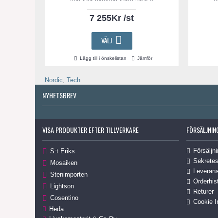
7 255Kr /st
VÄLJ
Lägg till i önskelistan
Jämför
Nordic
,
Tech
NYHETSBREV
VISA PRODUKTER EFTER TILLVERKARE
FÖRSÄLJNIN
Försäljni
S:t Eriks
Sekretes
Mosaiken
Leverans
Stenimporten
Orderhis
Lightson
Returer
Cosentino
Cookie I
Heda