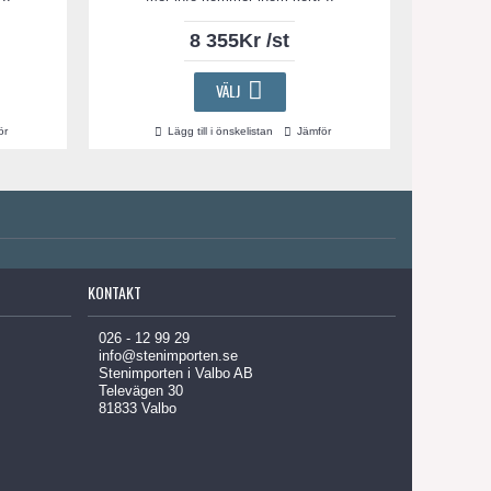
8 355Kr /st
VÄLJ
ör
Lägg till i önskelistan
Jämför
KONTAKT
026 - 12 99 29
info@stenimporten.se
Stenimporten i Valbo AB
Televägen 30
81833 Valbo