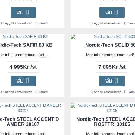
VÄLJ
VÄLJ
Lägg till i önskelistan
Jämför
Lägg till i önskelistan
Jämf
rdic-Tech SAFIR 80 KB
Nordic-Tech SOLID 5
er info kommer inom kort! ..
Mer info kommer inom kort! 
4 995Kr /st
7 895Kr /st
VÄLJ
VÄLJ
Lägg till i önskelistan
Jämför
Lägg till i önskelistan
Jämf
ic-Tech STEEL ACCENT D
Nordic-Tech STEEL ACC
AMBER 30107
ROSTFRI 30105
er info kommer inom kort! ..
Mer info kommer inom kort! 