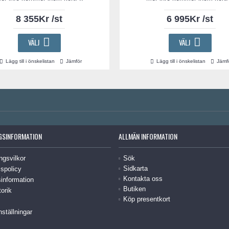
8 355Kr /st
6 995Kr /st
VÄLJ
VÄLJ
Lägg till i önskelistan
Jämför
Lägg till i önskelistan
Jämf
GSINFORMATION
ALLMÄN INFORMATION
ngsvilkor
Sök
Sidkarta
spolicy
Kontakta oss
information
Butiken
torik
Köp presentkort
nställningar