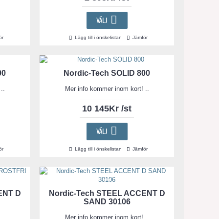
VÄLJ
ör
Lägg till i önskelistan
Jämför
00
Nordic-Tech SOLID 800
..
Mer info kommer inom kort! ..
10 145Kr /st
VÄLJ
ör
Lägg till i önskelistan
Jämför
ENT D
Nordic-Tech STEEL ACCENT D
SAND 30106
..
Mer info kommer inom kort! ..