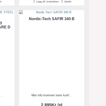
ör
Lägg till i önskelistan
Jämför
Nordic-Tech SAFIR 340 B
I
ARE D
..
Mer info kommer inom kort! ..
2 895Kr /st