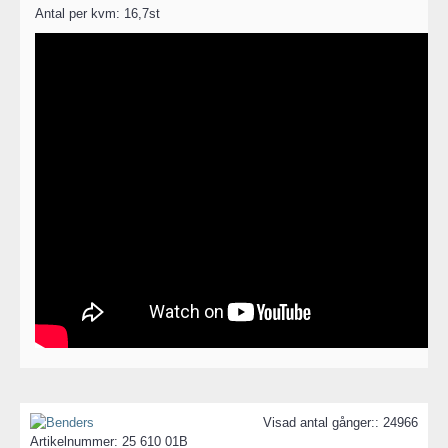
Antal per kvm: 16,7st
Visad antal gånger:: 24966
Artikelnummer:
25 610 01B