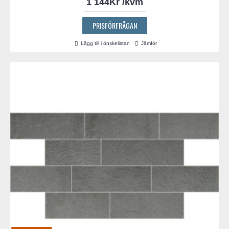
1 144Kr /kvm
PRISFÖRFRÅGAN
Lägg till i önskelistan
Jämför