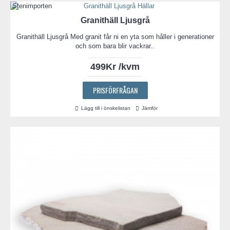
Granithäll Ljusgrå
Granithäll Ljusgrå Med granit får ni en yta som håller i generationer
och som bara blir vackrar..
499Kr /kvm
PRISFÖRFRÅGAN
Lägg till i önskelistan
Jämför