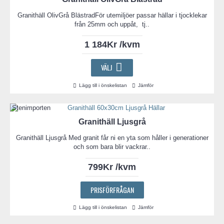
Granithäll OlivGrå BlästradFör utemiljöer passar hällar i tjocklekar
från 25mm och uppåt, tj..
1 184Kr /kvm
VÄLJ
Lägg till i önskelistan
Jämför
Granithäll Ljusgrå
Granithäll Ljusgrå Med granit får ni en yta som håller i generationer
och som bara blir vackrar..
799Kr /kvm
PRISFÖRFRÅGAN
Lägg till i önskelistan
Jämför