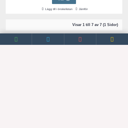
Lägg till i önskelistan
Jämför
Visar 1 till 7 av 7 (1 Sidor)
NYHETSBREV
VISA PRODUKTER EFTER TILLVERKARE
FÖRSÄLJNINGSINFORMATION
ALLMÄN INFORMATION
KONTAKT