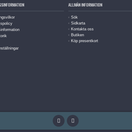
GSINFORMATION
ALLMÄN INFORMATION
ngsvilkor
Sök
Sidkarta
spolicy
Kontakta oss
information
Butiken
torik
Köp presentkort
nställningar