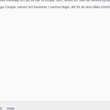
stenklipp och på så sätt få stolpar, hörn, avslut etc utan att behöva dyrare
iga Compac stenen och levereras i samma färger, allt för att dom båda sömlö
it
,
Heda