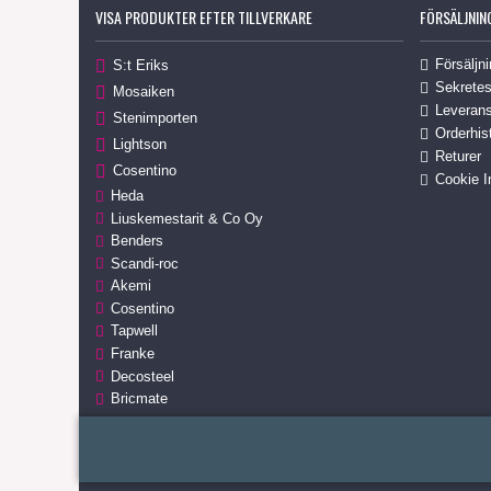
VISA PRODUKTER EFTER TILLVERKARE
FÖRSÄLJNIN
Försäljni
S:t Eriks
Sekretes
Mosaiken
Leverans
Stenimporten
Orderhis
Lightson
Returer
Cosentino
Cookie I
Heda
Liuskemestarit & Co Oy
Benders
Scandi-roc
Akemi
Cosentino
Tapwell
Franke
Decosteel
Bricmate