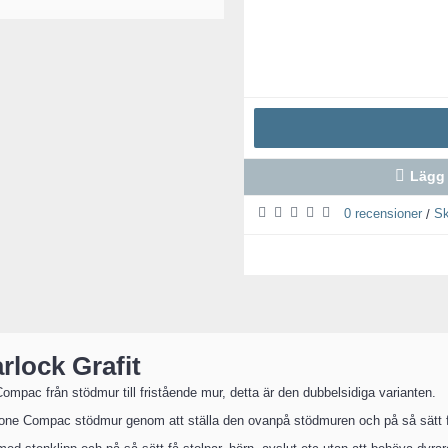
Lägg 
0 recensioner
Sk
/
rlock Grafit
ac från stödmur till fristående mur, detta är den dubbelsidiga varianten.
tone Compac stödmur genom att ställa den ovanpå stödmuren och på så sätt fo