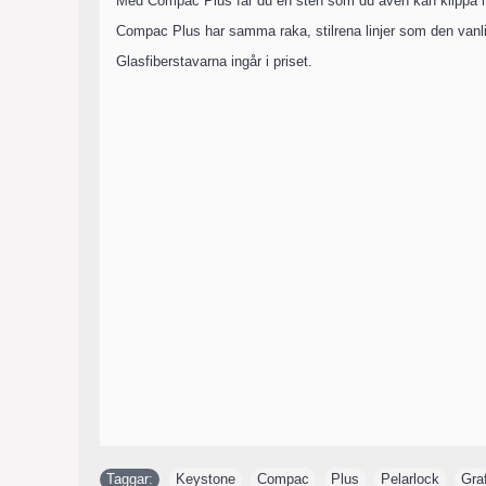
Med Compac Plus får du en sten som du även kan klippa med 
Compac Plus har samma raka, stilrena linjer som den vanl
Glasfiberstavarna ingår i priset.
Taggar:
Keystone
,
Compac
,
Plus
,
Pelarlock
,
Graf