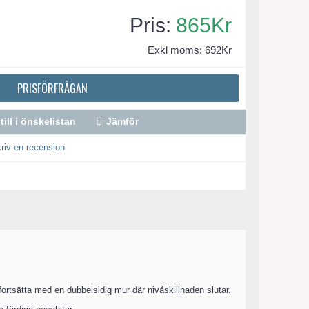
865Kr
Exkl moms: 692Kr
PRISFÖRFRÅGAN
till i önskelistan
Jämför
riv en recension
rtsätta med en dubbelsidig mur där nivåskillnaden slutar.