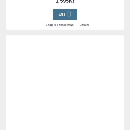
1 595Kr
VÄLJ
Lägg till i önskelistan
Jämför