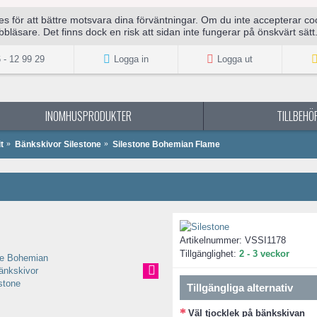
för att bättre motsvara dina förväntningar. Om du inte accepterar cook
bläsare. Det finns dock en risk att sidan inte fungerar på önskvärt sätt
 - 12 99 29
Logga in
Logga ut
INOMHUSPRODUKTER
TILLBEHÖR
t
Bänkskivor Silestone
Silestone Bohemian Flame
Artikelnummer:
VSSI1178
Tillgänglighet:
2 - 3 veckor
Tillgängliga alternativ
Väl tjocklek på bänkskivan