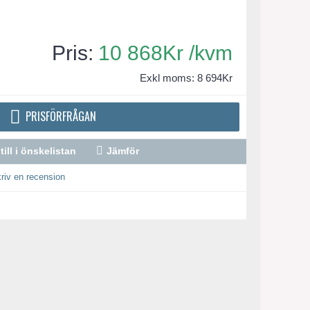
10 868Kr /kvm
Exkl moms: 8 694Kr
PRISFÖRFRÅGAN
till i önskelistan
Jämför
riv en recension