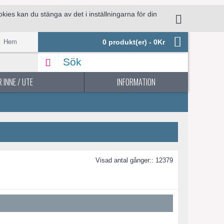
ies kan du stänga av det i inställningarna för din
.
Hem
0 produkt(er) - 0Kr
 INNE / UTE
INFORMATION
Visad antal gånger:: 12379