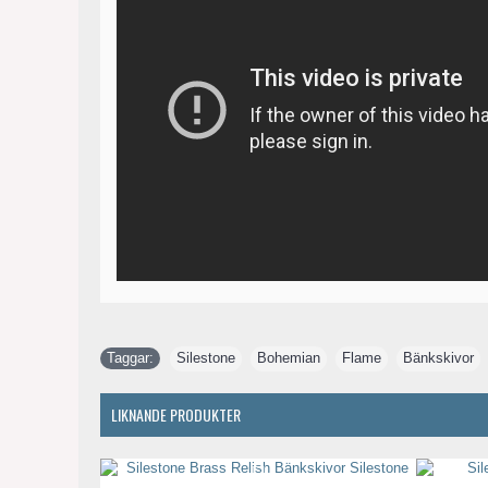
Taggar:
Silestone
,
Bohemian
,
Flame
,
Bänkskivor
LIKNANDE PRODUKTER