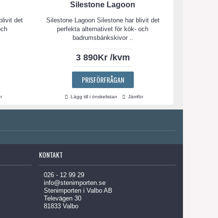
Silestone Lagoon
livit det
Silestone Lagoon Silestone har blivit det
och
perfekta alternativet för kök- och
badrumsbänkskivor ..
3 890Kr /kvm
PRISFÖRFRÅGAN
r
Lägg till i önskelistan
Jämför
KONTAKT
026 - 12 99 29
info@stenimporten.se
Stenimporten i Valbo AB
Televägen 30
81833 Valbo