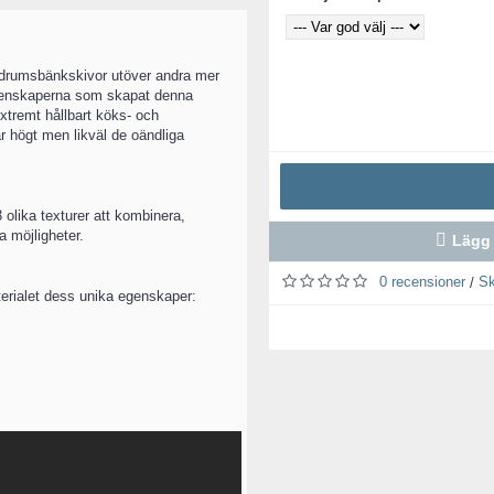
 badrumsbänkskivor utöver andra mer
 egenskaperna som skapat denna
extremt hållbart köks- och
 högt men likväl de oändliga
 3 olika texturer att kombinera,
 möjligheter.
Lägg 
0 recensioner
Sk
/
aterialet dess unika egenskaper: