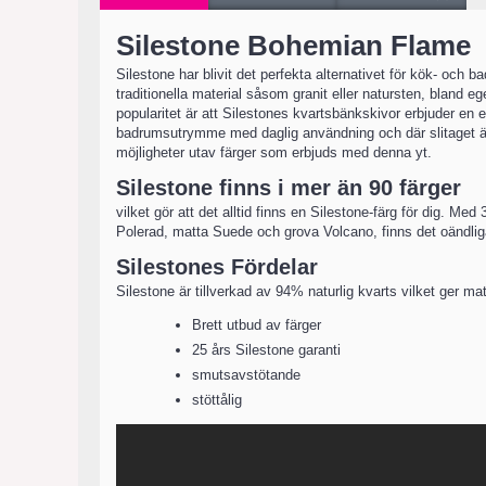
Silestone Bohemian Flame
Silestone har blivit det perfekta alternativet för kök- och
traditionella material såsom granit eller natursten, bland
popularitet är att Silestones kvartsbänkskivor erbjuder en 
badrumsutrymme med daglig användning och där slitaget är
möjligheter utav färger som erbjuds med denna yt.
Silestone finns i mer än 90 färger
vilket gör att det alltid finns en Silestone-färg för dig. Med
Polerad, matta Suede och grova Volcano, finns det oändliga
Silestones Fördelar
Silestone är tillverkad av 94% naturlig kvarts vilket ger m
Brett utbud av färger
25 års Silestone garanti
smutsavstötande
stöttålig