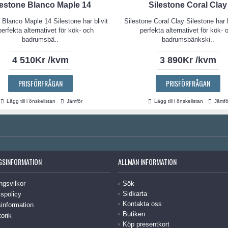
lestone Blanco Maple 14
Silestone Coral Clay
 Blanco Maple 14 Silestone har blivit
Silestone Coral Clay Silestone har b
perfekta alternativet för kök- och
perfekta alternativet för kök- 
badrumsbä..
badrumsbänkski..
4 510Kr /kvm
3 890Kr /kvm
PRISFÖRFRÅGAN
PRISFÖRFRÅGAN
Lägg till i önskelistan
Jämför
Lägg till i önskelistan
Jämfö
GSINFORMATION
ALLMÄN INFORMATION
ngsvilkor
Sök
Sidkarta
spolicy
Kontakta oss
information
Butiken
torik
Köp presentkort