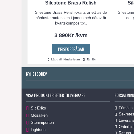
Silestone Brass Relish
Si
Silestone Brass RelishKvarts är ett av de
Silestone
hårdaste materialen i jorden och därav är
det 
kvartskompositpr..
3 890Kr /kvm
PRISFÖRFRÅGAN
Lägg till i önskelistan
Jämför
NYHETSBREV
VISA PRODUKTER EFTER TILLVERKARE
FÖRSÄLJNIN
Försäljni
S:t Eriks
Sekretes
Mosaiken
Leverans
Stenimporten
Orderhis
Lightson
Returer