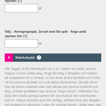
stycken: (
?
)
st
Välj: - Avringingsspår, 1st set med 5st spår - Ange antal
stycken Set: (
?
)
st
8
Stänkskydd
?
Här lägger ni till stänkskydd om ni är i behov av detta, annars
hoppar ni över detta steg. Ange likt steg 2 längden och höjden
på respektive bit ni önskar, ni kan även ändra tjocklek om ni inte
vill ha samma tjocklek som på själva bänkskivan, det går dock
inte att ändra material utan det räknas på samma material och
färg, endast tjockleken kan ändras. Ange också i millimeter hur
lång den totala synliga kanten blir (normalt är det ovankanten
och ev. någon kortsida som blir synlig), addera ihop alla längder
och knappa in summan i rutan för synliga kanter i detta steg, det