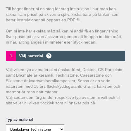
Till höger finner ni en steg för steg instruktion i hur man kan
räkna fram priset på skivorna själv, klicka bara på länken som
heter Instruktioner så öppnas en PDF fil.
Om ni inte har exakta mått så kan ni ändå få en fingervisning
över priset på skivan / skivorna genom att knappa in dom mått
ni har, allting anges i millimeter eller styck nedan.
1
Välj material
?
Välj vilken typ av material ni önskar först, Dekton, CS-Porcelain
samt Bricmate är keramik, Technistone, Caesarstone och
Silestone är kvarts/mineralkompositer, Sensa är en serie
natursten med 15 års fläckskyddsgaranti. Granit, kalksten och
marmor är rena naturstenar.
Välj sedan den färg under respektive typ av sten ni valt och till
sist väljer ni vilken tjocklek som ni önskar pris på.
Typ av material