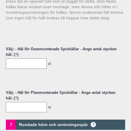
krävs det en speciell häll som är byggd för detta, dom flesta
hällar klarar endast ovan montage, men denna info hittar ni i
monteringsanvisningen för hällen. lämna resterande fält tomma.
(om ingen hål för häll önskas så hoppar över detta steg)
Välj: - Hål för Ovanmonterade Spishällar - Ange antal stycken
hål: (
?
)
st
Välj: - Hål för Planmonterade Spishällar - Ange antal stycken
hål: (
?
)
st
7
Rundade hörn och avrinningsspår
?