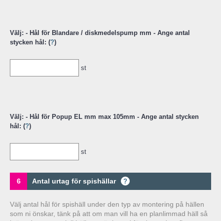
Välj: - Hål för Blandare / diskmedelspump mm - Ange antal
stycken hål: (
?
)
st
Välj: - Hål för Popup EL mm max 105mm - Ange antal stycken
hål: (
?
)
st
6
Antal urtag för spishällar
?
Välj antal hål för spishäll under den typ av montering på hällen
som ni önskar, tänk på att om man vill ha en planlimmad häll så