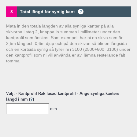
3
Total längd för synlig kant
?
Mata in den totala längden av alla synliga kanter på alla
skivorna i steg 2, knappa in summan i millimeter under den
kantprofil som önskas. Som exempel, har ni en skiva som är
2,5m lång och 0,6m djup och på den skivan så blir en långsida
och en kortsida synlig så fyller ni i 3100 (2500+600=3100) under
den kantprofil som ni vill använda er av. lämna resterande fält
tomma
Välj: - Kantprofil Rak fasad kantprofil - Ange synliga kanters
längd i mm (
?
)
mm