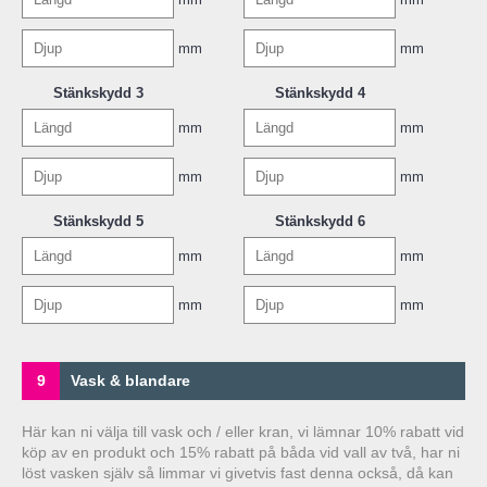
mm
mm
Stänkskydd 3
Stänkskydd 4
mm
mm
mm
mm
Stänkskydd 5
Stänkskydd 6
mm
mm
mm
mm
9
Vask & blandare
Här kan ni välja till vask och / eller kran, vi lämnar 10% rabatt vid
köp av en produkt och 15% rabatt på båda vid vall av två, har ni
löst vasken själv så limmar vi givetvis fast denna också, då kan