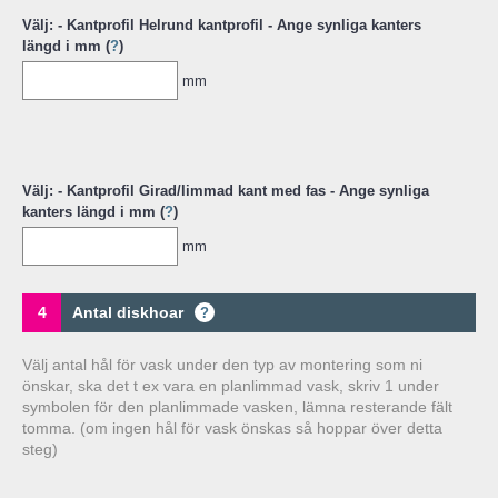
Välj: - Kantprofil Helrund kantprofil - Ange synliga kanters
längd i mm (
?
)
mm
Välj: - Kantprofil Girad/limmad kant med fas - Ange synliga
kanters längd i mm (
?
)
mm
4
Antal diskhoar
?
Välj antal hål för vask under den typ av montering som ni
önskar, ska det t ex vara en planlimmad vask, skriv 1 under
symbolen för den planlimmade vasken, lämna resterande fält
tomma. (om ingen hål för vask önskas så hoppar över detta
steg)