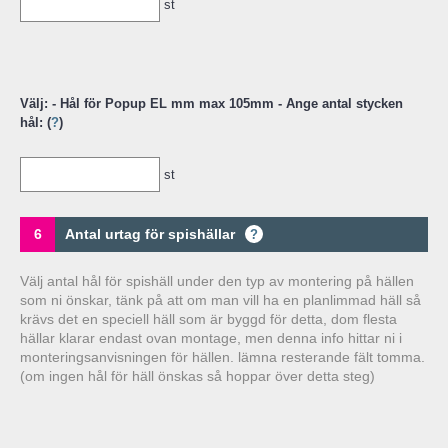
st
Välj: - Hål för Popup EL mm max 105mm - Ange antal stycken
hål: (
?
)
st
6
Antal urtag för spishällar
?
Välj antal hål för spishäll under den typ av montering på hällen
som ni önskar, tänk på att om man vill ha en planlimmad häll så
krävs det en speciell häll som är byggd för detta, dom flesta
hällar klarar endast ovan montage, men denna info hittar ni i
monteringsanvisningen för hällen. lämna resterande fält tomma.
(om ingen hål för häll önskas så hoppar över detta steg)