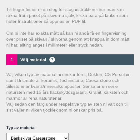
Till höger finner ni en steg för steg instruktion i hur man kan
räkna fram priset på skivorna själv, klicka bara på länken som
heter Instruktioner så öppnas en PDF fil.
Om ni inte har exakta mått så kan ni ändå få en fingervisning
över priset på skivan / skivorna genom att knappa in dom mått
ni har, allting anges i millimeter eller styck nedan.
1
Välj material
?
Välj vilken typ av material ni önskar först, Dekton, CS-Porcelain
samt Bricmate är keramik, Technistone, Caesarstone och
Silestone är kvarts/mineralkompositer, Sensa är en serie
natursten med 15 års fläckskyddsgaranti. Granit, kalksten och
marmor är rena naturstenar.
Välj sedan den färg under respektive typ av sten ni valt och till
sist väljer ni vilken tjocklek som ni önskar pris på.
Typ av material