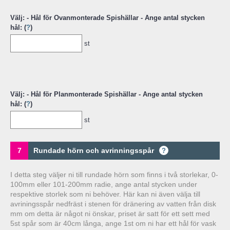
Välj: - Hål för Ovanmonterade Spishällar - Ange antal stycken
hål: (
?
)
st
Välj: - Hål för Planmonterade Spishällar - Ange antal stycken
hål: (
?
)
st
7
Rundade hörn och avrinningsspår
?
I detta steg väljer ni till rundade hörn som finns i två storlekar, 0-
100mm eller 101-200mm radie, ange antal stycken under
respektive storlek som ni behöver. Här kan ni även välja till
avriningsspår nedfräst i stenen för dränering av vatten från disk
mm om detta är något ni önskar, priset är satt för ett sett med
5st spår som är 40cm långa, ange 1st om ni har ett hål för vask