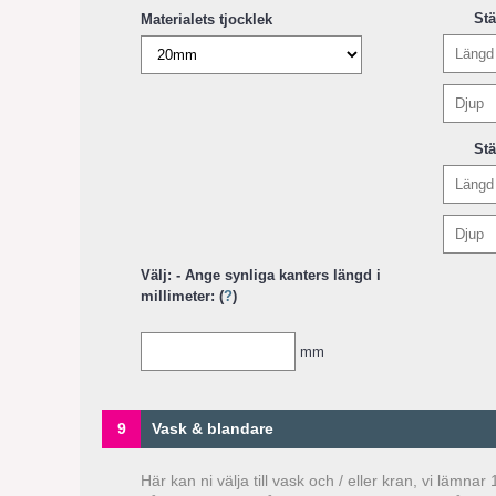
St
Materialets tjocklek
St
Välj: - Ange synliga kanters längd i
millimeter: (
?
)
mm
9
Vask & blandare
Här kan ni välja till vask och / eller kran, vi lämn