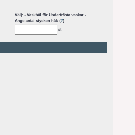
Välj: - Vaskhål för Underfrästa vaskar -
Ange antal stycken hål: (
?
)
st