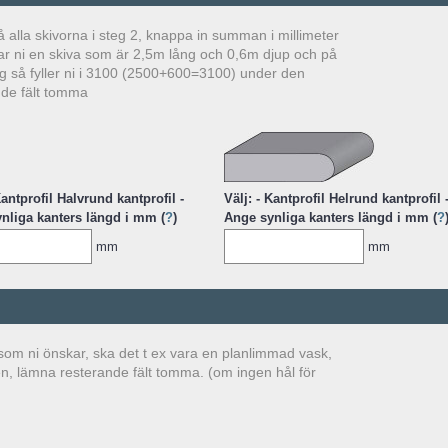
å alla skivorna i steg 2, knappa in summan i millimeter
r ni en skiva som är 2,5m lång och 0,6m djup och på
lig så fyller ni i 3100 (2500+600=3100) under den
nde fält tomma
Kantprofil Halvrund kantprofil -
Välj: - Kantprofil Helrund kantprofil 
nliga kanters längd i mm (
?
)
Ange synliga kanters längd i mm (
?
mm
mm
 som ni önskar, ska det t ex vara en planlimmad vask,
n, lämna resterande fält tomma. (om ingen hål för