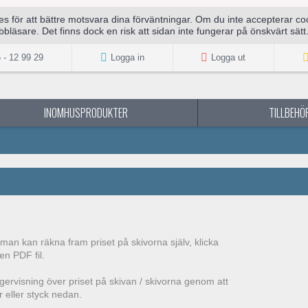
för att bättre motsvara dina förväntningar. Om du inte accepterar cook
bläsare. Det finns dock en risk att sidan inte fungerar på önskvärt sätt
 - 12 99 29
Logga in
Logga ut
INOMHUSPRODUKTER
TILLBEHÖR
ur man kan räkna fram priset på skivorna själv, klicka
en PDF fil.
gervisning över priset på skivan / skivorna genom att
r eller styck nedan.