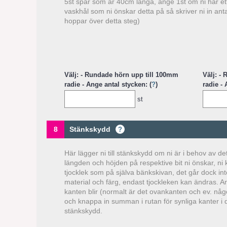
5st spår som är 40cm långa, ange 1st om ni har ett h
vaskhål som ni önskar detta på så skriver ni in anta
hoppar över detta steg)
Välj: - Rundade hörn upp till 100mm
Välj: -
radie - Ange antal stycken: (
?
)
radie - 
st
8
Stänkskydd
?
Här lägger ni till stänkskydd om ni är i behov av de
längden och höjden på respektive bit ni önskar, ni
tjocklek som på själva bänkskivan, det går dock i
material och färg, endast tjockleken kan ändras. An
kanten blir (normalt är det ovankanten och ev. någo
och knappa in summan i rutan för synliga kanter i de
stänkskydd.