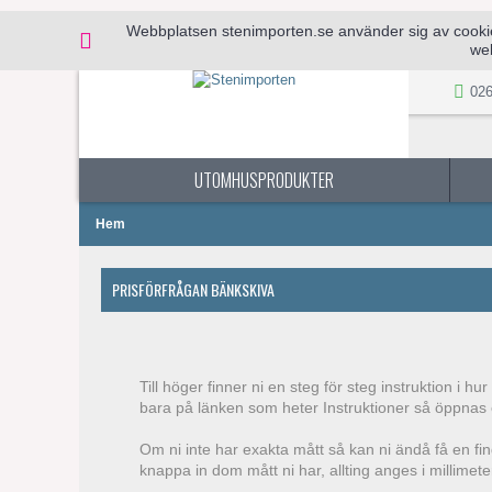
Webbplatsen stenimporten.se använder sig av cookies 
web
026
UTOMHUSPRODUKTER
Hem
PRISFÖRFRÅGAN BÄNKSKIVA
Till höger finner ni en steg för steg instruktion i h
bara på länken som heter Instruktioner så öppnas 
Om ni inte har exakta mått så kan ni ändå få en fin
knappa in dom mått ni har, allting anges i millimete