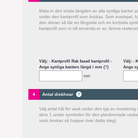
Mata in den totala längden av alla synliga kanter p
under den kantprofil som önskas. Som exempel, ha
den skivan så blir en långsida och en kortsida syn
kantprofil som ni vill använda er av. lämna restera
Välj: - Kantprofil Rak fasad kantprofil -
Välj: - 
Ange synliga kanters längd i mm (
?
)
Ange sy
mm
4
Antal diskhoar
?
Välj antal hål för vask under den typ av montering
skriv 1 under symbolen för den planlimmade vaske
vask önskas så hoppar över detta steg)