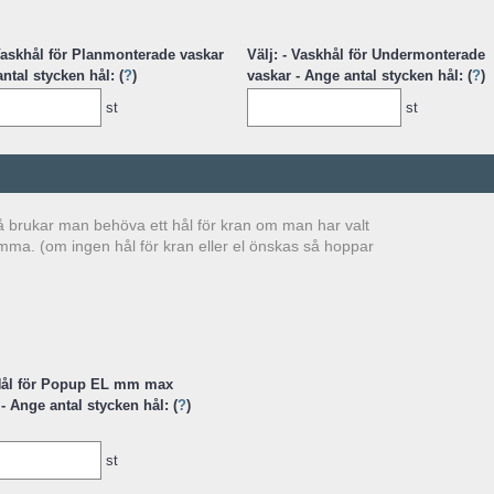
 Vaskhål för Planmonterade vaskar
Välj: - Vaskhål för Undermonterade
ntal stycken hål: (
?
)
vaskar - Ange antal stycken hål: (
?
)
st
st
t så brukar man behöva ett hål för kran om man har valt
omma. (om ingen hål för kran eller el önskas så hoppar
 Hål för Popup EL mm max
 Ange antal stycken hål: (
?
)
st