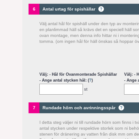
6
Antal urtag för spishällar
?
Välj antal hål för spishäll under den typ av monter
en planlimmad häll så krävs det en speciell häll so
ovan montage, men denna info hittar ni i montering
tomma. (om ingen hål för häll önskas så hoppar öv
Välj: - Hål för Ovanmonterade Spishällar
Välj: -
- Ange antal stycken hål: (
?
)
- Ange a
st
7
Rundade hörn och avrinningsspår
?
I detta steg väljer ni till rundade hörn som finns 
antal stycken under respektive storlek som ni behöve
stenen för dränering av vatten från disk mm om detta