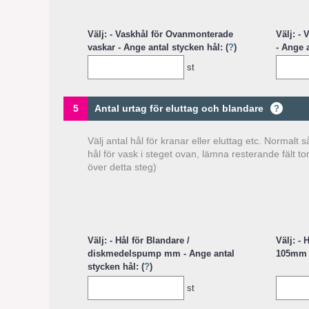
Välj: - Vaskhål för Ovanmonterade
Välj: -
vaskar - Ange antal stycken hål: (
?
)
- Ange a
st
5
Antal urtag för eluttag och blandare
?
Välj antal hål för kranar eller eluttag etc. Normal
hål för vask i steget ovan, lämna resterande fält t
över detta steg)
Välj: - Hål för Blandare /
Välj: -
diskmedelspump mm - Ange antal
105mm -
stycken hål: (
?
)
st