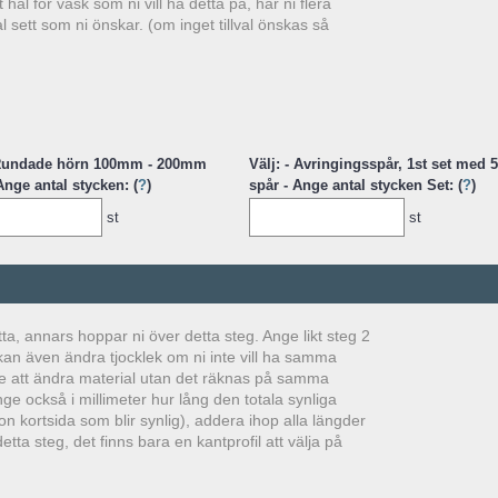
ål för vask som ni vill ha detta på, har ni flera
l sett som ni önskar. (om inget tillval önskas så
 Rundade hörn 100mm - 200mm
Välj: - Avringingsspår, 1st set med 5
Ange antal stycken: (
?
)
spår - Ange antal stycken Set: (
?
)
st
st
tta, annars hoppar ni över detta steg. Ange likt steg 2
 kan även ändra tjocklek om ni inte vill ha samma
nte att ändra material utan det räknas på samma
ge också i millimeter hur lång den totala synliga
n kortsida som blir synlig), addera ihop alla längder
tta steg, det finns bara en kantprofil att välja på