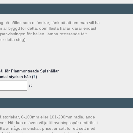
ing på hällen som ni önskar, tänk på att om man vill ha
m är byggd för detta, dom flesta hällar klarar endast
sanvisningen för hällen. lämna resterande fält
er detta steg)
 Hål för Planmonterade Spishällar
ntal stycken hål: (
?
)
st
i två storlekar, 0-100mm eller 101-200mm radie, ange
r. Här kan ni även välja till avriningsspår nedfräst i
 är något ni önskar, priset är satt för ett sett med