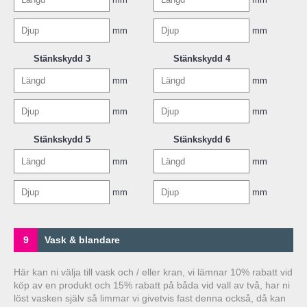
mm
mm
Stänkskydd 3
Stänkskydd 4
mm
mm
mm
mm
Stänkskydd 5
Stänkskydd 6
mm
mm
mm
mm
9
Vask & blandare
Här kan ni välja till vask och / eller kran, vi lämnar 10% rabatt vid
köp av en produkt och 15% rabatt på båda vid vall av två, har ni
löst vasken själv så limmar vi givetvis fast denna också, då kan