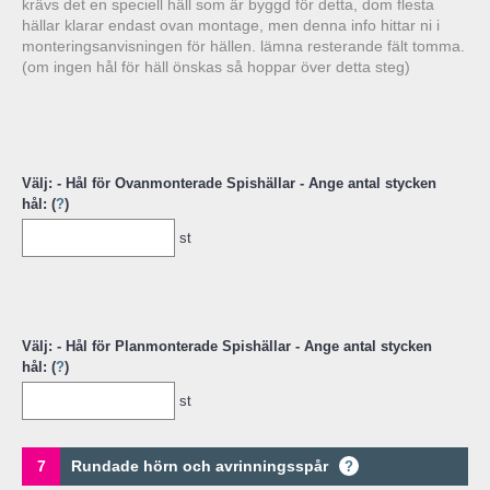
krävs det en speciell häll som är byggd för detta, dom flesta
hällar klarar endast ovan montage, men denna info hittar ni i
monteringsanvisningen för hällen. lämna resterande fält tomma.
(om ingen hål för häll önskas så hoppar över detta steg)
Välj: - Hål för Ovanmonterade Spishällar - Ange antal stycken
hål: (
?
)
st
Välj: - Hål för Planmonterade Spishällar - Ange antal stycken
hål: (
?
)
st
7
Rundade hörn och avrinningsspår
?