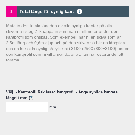
3
Total längd för synlig kant
?
Mata in den totala längden av alla synliga kanter på alla
skivorna i steg 2, knappa in summan i millimeter under den
kantprofil som önskas. Som exempel, har ni en skiva som är
2,5m lång och 0,6m djup och på den skivan så blir en långsida
och en kortsida synlig så fyller ni i 3100 (2500+600=3100) under
den kantprofil som ni vill använda er av. lämna resterande fält
tomma
Välj: - Kantprofil Rak fasad kantprofil - Ange synliga kanters
längd i mm (
?
)
mm