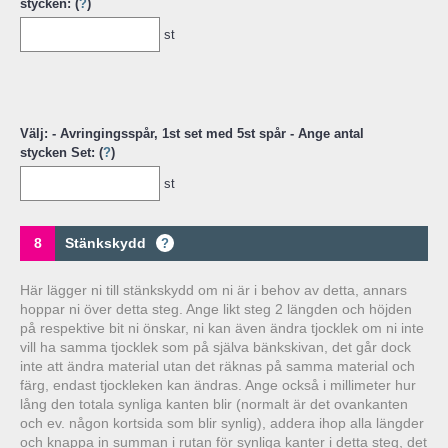
stycken: (
?
)
st
Välj: - Avringingsspår, 1st set med 5st spår - Ange antal
stycken Set: (
?
)
st
8
Stänkskydd
?
Här lägger ni till stänkskydd om ni är i behov av detta, annars
hoppar ni över detta steg. Ange likt steg 2 längden och höjden
på respektive bit ni önskar, ni kan även ändra tjocklek om ni inte
vill ha samma tjocklek som på själva bänkskivan, det går dock
inte att ändra material utan det räknas på samma material och
färg, endast tjockleken kan ändras. Ange också i millimeter hur
lång den totala synliga kanten blir (normalt är det ovankanten
och ev. någon kortsida som blir synlig), addera ihop alla längder
och knappa in summan i rutan för synliga kanter i detta steg, det