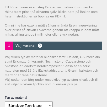
Till höger finner ni en steg för steg instruktion i hur man kan
räkna fram priset på skivorna själv, klicka bara på länken som
heter Instruktioner så öppnas en PDF fil.
Om ni inte har exakta mått så kan ni ändå få en fingervisning
över priset på skivan / skivorna genom att knappa in dom mått
ni har, allting anges i millimeter eller styck nedan.
1
Välj material
?
Välj vilken typ av material ni önskar först, Dekton, CS-Porcelain
samt Bricmate är keramik, Technistone, Caesarstone och
Silestone är kvarts/mineralkompositer, Sensa är en serie
natursten med 15 års fläckskyddsgaranti. Granit, kalksten och
marmor är rena naturstenar.
Välj sedan den färg under respektive typ av sten ni valt och till
sist väljer ni vilken tjocklek som ni önskar pris på.
Typ av material