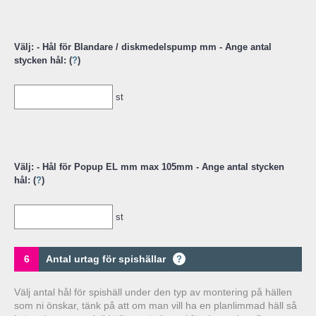
Välj: - Hål för Blandare / diskmedelspump mm - Ange antal
stycken hål: (
?
)
st
Välj: - Hål för Popup EL mm max 105mm - Ange antal stycken
hål: (
?
)
st
6
Antal urtag för spishällar
?
Välj antal hål för spishäll under den typ av montering på hällen
som ni önskar, tänk på att om man vill ha en planlimmad häll så